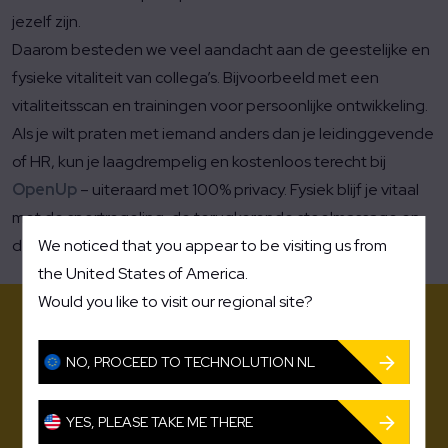
jezelf zijn.
Daarom besteden we veel aandacht aan de geestelijke en
fysieke vitaliteit van collega’s. Bijvoorbeeld met een
vitaliteitsscan en trainingen voor persoonlijke ontwikkeling.
Als je wilt praten met iemand anders dan je leidinggevende
of HR, kun je laagdrempelig en kostenloos terecht bij
OpenUp
– uiteraard met 100% privacy. Fysiek blijf je vitaal
met de sportregeling, de terugkerende stoelmassage en
We noticed that you appear to be visiting us from
de gezonde voeding in het bedrijfsrestaurant.
the United States of America.
Would you like to visit our regional site?
NO, PROCEED TO TECHNOLUTION NL
YES, PLEASE TAKE ME THERE