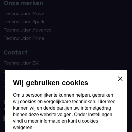
Onze merken
Technolution Move
Technolution Spark
Technolution Advance
Technolution Prime
Contact
Technolution B.V.
Burgemeester Jamessingel 1
2803 WV Gouda
Sluiten
Wij gebruiken cookies
Nederland
Om u persoonlijker te kunnen helpen, gebruiken
wij cookies en vergelijkbare technieken. Hiermee
info@technolution.com
kunnen wij en derde partijen uw internetgedrag
0182594000
binnen deze website volgen. Onder Instellingen
LinkedIn
vindt u meer informatie en kunt u cookies
weigeren.