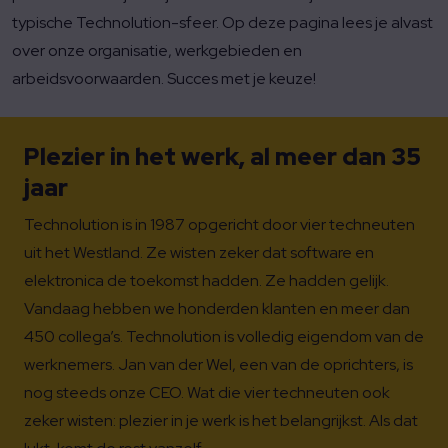
typische Technolution-sfeer. Op deze pagina lees je alvast
over onze organisatie, werkgebieden en
arbeidsvoorwaarden. Succes met je keuze!
Plezier in het werk, al meer dan 35
jaar
Technolution is in 1987 opgericht door vier techneuten
uit het Westland. Ze wisten zeker dat software en
elektronica de toekomst hadden. Ze hadden gelijk.
Vandaag hebben we honderden klanten en meer dan
450 collega’s. Technolution is volledig eigendom van de
werknemers. Jan van der Wel, een van de oprichters, is
nog steeds onze CEO. Wat die vier techneuten ook
zeker wisten: plezier in je werk is het belangrijkst. Als dat