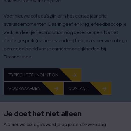
balans tussen werk en privé.
Voor nieuwe collega’s zijn er in het eerste jaar drie
evaluatiemomenten. Daarin geef en krijg je feedback op je
werk, en leer je Technolution nog beter kennen. Na het
derde gesprek (na tien maanden) heb je als nieuwe collega
een goed beeld van je carrièremogelijkheden bij
Technolution.
TYPISCH TECHNOLUTION
VOORWAARDEN
CONTACT
Je doet het niet alleen
Als nieuwe collega’s word je op je eerste werkdag