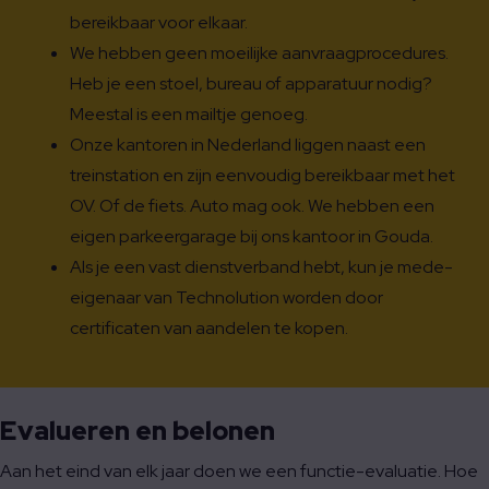
bereikbaar voor elkaar.
We hebben geen moeilijke aanvraagprocedures.
Heb je een stoel, bureau of apparatuur nodig?
Meestal is een mailtje genoeg.
Onze kantoren in Nederland liggen naast een
treinstation en zijn eenvoudig bereikbaar met het
OV. Of de fiets. Auto mag ook. We hebben een
eigen parkeergarage bij ons kantoor in Gouda.
Als je een vast dienstverband hebt, kun je mede-
eigenaar van Technolution worden door
certificaten van aandelen te kopen.
Evalueren en belonen
Aan het eind van elk jaar doen we een functie-evaluatie. Hoe