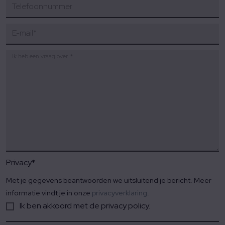
Telefoonnummer
E-mail
*
Ik heb een vraag over…
*
Privacy
*
Met je gegevens beantwoorden we uitsluitend je bericht. Meer
informatie vindt je in onze
privacyverklaring
.
Ik ben akkoord met de privacy policy.