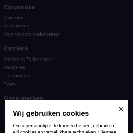
Corporate
Over ons
Vestigingen
Verantwoord ondernemen
Carrière
Werken bij Technolution
Vacatures
Technologie
Team
Onze merken
Technolution Move
Sluiten
Wij gebruiken cookies
Technolution Spark
Technolution Advance
Om u persoonlijker te kunnen helpen, gebruiken
wij cookies en vergelijkbare technieken. Hiermee