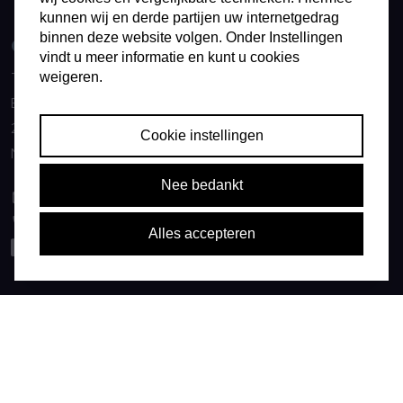
Technolution Prime
kunnen wij en derde partijen uw internetgedrag
binnen deze website volgen. Onder Instellingen
Contact
vindt u meer informatie en kunt u cookies
Technolution B.V.
weigeren.
Burgemeester Jamessingel 1
2803 WV Gouda
Cookie instellingen
Nederland
Nee bedankt
info@technolution.com
0182594000
Alles accepteren
LinkedIn
© Copyright Technolution BV
Leveringsvoorwaarden
Privacy policy