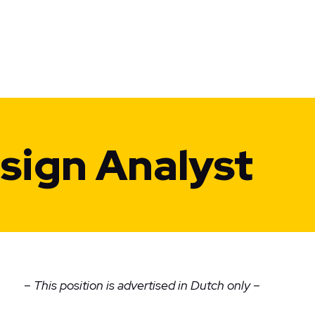
Signal integrity
Vacancies
In
Team
Co
Energy
High-tech & Big science
Technology
Technolution Spark
Technolution Advance
Projects
sign Analyst
Growth
About Technolution
Contact career
– This position is advertised in Dutch only –