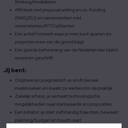
thinking/modelleren
Affiniteit met proposal writing en co-funding
(NWO/EU) en samenwerken met
universiteiten/RTO’s/klanten
Een actief netwerk waar je mee kunt sparren én
projecten mee van de grond krijgt
Een goede beheersing van de Nederlandse taal in
woord en geschrift
Jij bent:
Origineel én pragmatisch: je vindt nieuwe
invalshoeken en maakt ze werkend in de praktijk
Zakelijk scherp: je vertaalt technologische
mogelijkheden naar klantwaarde en proposities
Een initiator: je start zelfstandig trajecten, bewaakt
planning/budget en houdt vaart