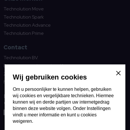
Technolution Move
Technolution Spark
Technolution Advance
Technolution Prime
Contact
Technolution B.V.
Burgemeester Jamessingel 1
2803 WV Gouda
Sluiten
Wij gebruiken cookies
Nederland
Om u persoonlijker te kunnen helpen, gebruiken
wij cookies en vergelijkbare technieken. Hiermee
info@technolution.com
kunnen wij en derde partijen uw internetgedrag
0182594000
binnen deze website volgen. Onder Instellingen
LinkedIn
vindt u meer informatie en kunt u cookies
weigeren.