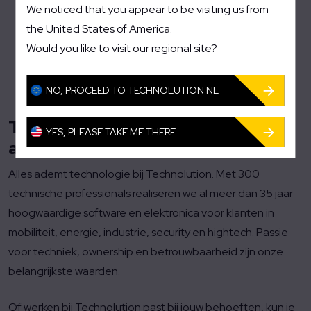
Een bruggenbouwer: je creëert intern draagvlak en
We noticed that you appear to be visiting us from
draagt je ideeën enthousiast uit
the United States of America.
Overtuigend: je onderbouwt keuzes helder, met
Would you like to visit our regional site?
feiten, logica en concrete voorbeelden
NO, PROCEED TO TECHNOLUTION NL
Typisch Technolution &
YES, PLEASE TAKE ME THERE
arbeidsvoorwaarden
Alles ademt technologie bij Technolution. Met 300
technische professionals realiseren we al meer dan 35 jaar
hoogwaardige software en elektronica voor klanten in
mobiliteit, energie, industrie, security en hightech. Passie
voor techniek, ownership en betrouwbaarheid zijn onze
belangrijkste waarden.
Of werken bij Technolution past bij jouw behoeften, kun je