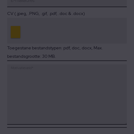
E-mailadres
*
CV (.jpeg, .PNG, .gif, .pdf, .doc & .docx)
Toegestane bestandstypen: pdf, doc, docx, Max.
bestandsgrootte: 30 MB.
Motivatieveld
*