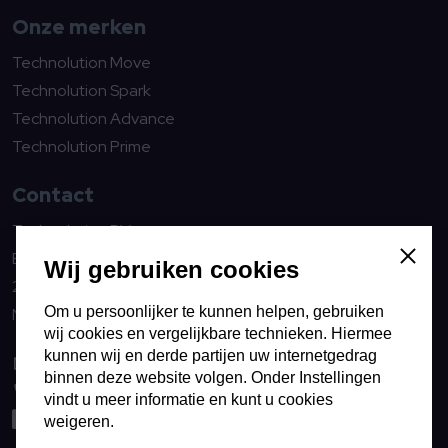
Onze merken
Technolution Move
Technolution Spark
Technolution Advance
Technolution Prime
Contact
Technolution B.V.
Burgemeester Jamessingel 1
Sluiten
Wij gebruiken cookies
2803 WV Gouda
Om u persoonlijker te kunnen helpen, gebruiken
Nederland
wij cookies en vergelijkbare technieken. Hiermee
kunnen wij en derde partijen uw internetgedrag
info@technolution.com
binnen deze website volgen. Onder Instellingen
0182594000
vindt u meer informatie en kunt u cookies
LinkedIn
weigeren.