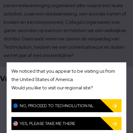
personeelsvereniging organiseert elke maand een leuke
activiteit, zoals een stadwandeling, een avondje karten of
bowlen en een bierproeverij. Collega’s organiseren ook
game-avonden op kantoor en hebben we een wekelijkse
domibo. Daarnaast vieren we samen de verjaardag van
Technolution, hebben we een zomerbarbecue en sluiten
we het jaar af met ons kerstdiner!
We noticed that you appear to be visiting us from
Vacatures
the United States of America.
Would you like to visit our regional site?
NO, PROCEED TO TECHNOLUTION NL
YES, PLEASE TAKE ME THERE