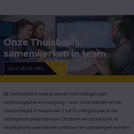
Home
Werken bij Technolution
Team
Onze Thuisbasis:
samenwerken in team
ALLE VACATURES
Bij Technolution werk je samen met collega’s aan
technologische vooruitgang – voor onze klanten en de
maatschappij. In teams van 2 tot 15 collega’s pak je die
uitdagende projecten aan. Dit doen we op kantoor, in
teamkamers waar ideeën ontstaan en oplossingen worden