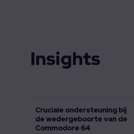
Data-acquisitie + verwerking
Emb
Mobiliteit
Technolution Move
High-speed elektronica ontw
Mult
Pro
Sys
Insights
Cruciale ondersteuning bij
de wedergeboorte van de
Commodore 64