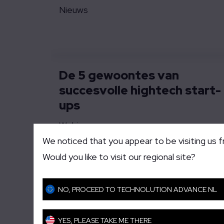
Nieuws
De 5 gewoontes van
succesvolle hightech start-
ups
Webinar
We noticed that you appear to be visiting us 
Would you like to visit our regional site?
Razendsnelle multibeam
NO, PROCEED TO TECHNOLUTION ADVANCE NL
elektronenmicroscoop
biedt nieuwe mogelijkhede
YES, PLEASE TAKE ME THERE