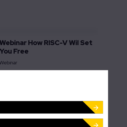
Webinar How RISC-V Wil Set
You Free
Webinar
Een Nederlandse
NewSpace-hub voor
gegevensverwerking