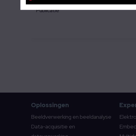
Publicatie
Oplossingen
Exper
Beeldverwerking en beeldanalyse
Elektr
Data-acquisitie en
Embed