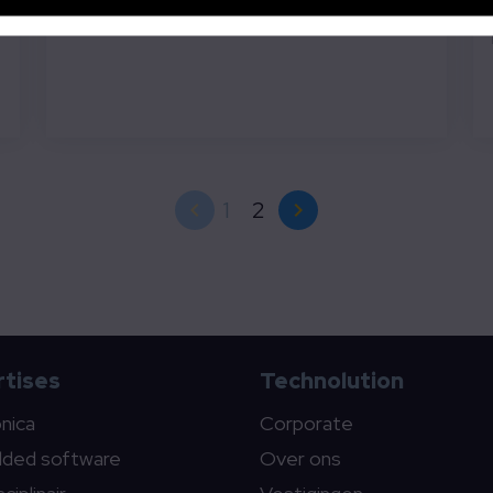
Webinar
1
2
tises
Technolution
onica
Corporate
ded software
Over ons